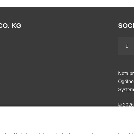
CO. KG
SOCI
Nota p
Ogólne
System
© 202